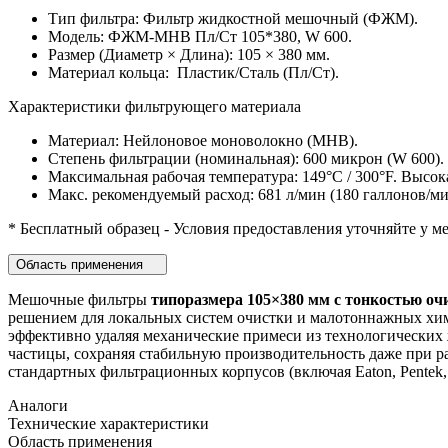
Тип фильтра: Фильтр жидкостной мешочный (ФЖМ).
Модель: ФЖМ-МНВ Пл/Ст 105*380, W 600.
Размер (Диаметр × Длина): 105 × 380 мм.
Материал кольца: Пластик/Сталь (Пл/Ст).
Характеристики фильтрующего материала
Материал: Нейлоновое моноволокно (МНВ).
Степень фильтрации (номинальная): 600 микрон (W 600).
Максимальная рабочая температура: 149°C / 300°F. Высок
Макс. рекомендуемый расход: 681 л/мин (180 галлонов/ми
* Бесплатный образец - Условия предоставления уточняйте у м
Область применения
Мешочные фильтры
типоразмера
105×380 мм
с тонкостью оч
решением для локальных систем очистки и малотоннажных хим
эффективно удаляя механические примеси из технологически
частицы, сохраняя стабильную производительность даже при 
стандартных фильтрационных корпусов (включая Eaton, Pentek,
Аналоги
Технические характеристики
Область применения