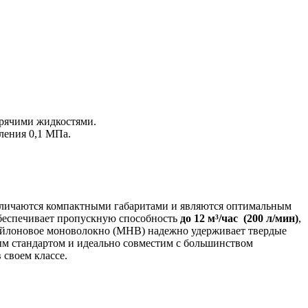
орячими жидкостями.
вления 0,1 МПа.
личаются компактными габаритами и являются оптимальным
обеспечивает пропускную способность
до 12 м³/час (200 л/мин)
,
нейлоновое моноволокно (МНВ) надежно удерживает твердые
ым стандартом и идеально совместим с большинством
 своем классе.