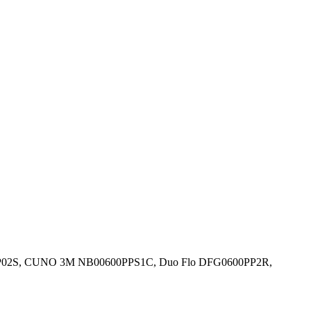
00-P02S, CUNO 3M NB00600PPS1C, Duo Flo DFG0600PP2R,