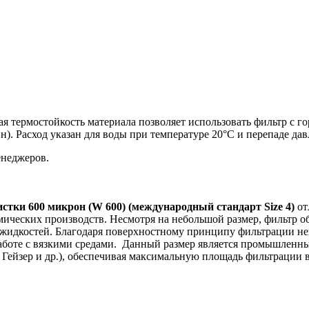
ая термостойкость материала позволяет использовать фильтр с г
н). Расход указан для воды при температуре 20°C и перепаде да
енеджеров.
истки 600 микрон (W 600)
(международный стандарт Size 4)
от
ических производств. Несмотря на небольшой размер, фильтр 
х жидкостей. Благодаря поверхностному принципу фильтрации 
работе с вязкими средами. Данный размер является промышленн
 Гейзер и др.), обеспечивая максимальную площадь фильтрации в