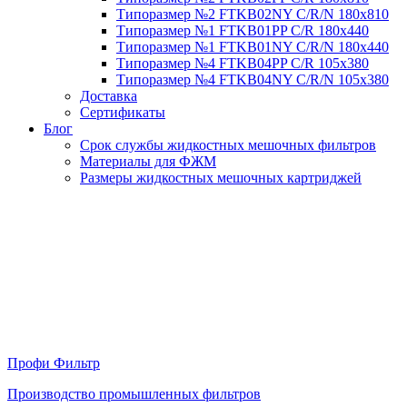
Типоразмер №2 FTKB02NY С/R/N 180х810
Типоразмер №1 FTKB01PP С/R 180х440
Типоразмер №1 FTKB01NY С/R/N 180х440
Типоразмер №4 FTKB04PP С/R 105х380
Типоразмер №4 FTKB04NY С/R/N 105х380
Доставка
Сертификаты
Блог
Срок службы жидкостных мешочных фильтров
Материалы для ФЖМ
Размеры жидкостных мешочных картриджей
Профи Фильтр
Производство промышленных фильтров