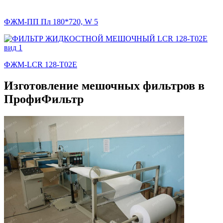
ФЖМ-ПП Пл 180*720, W 5
ФЖМ-LCR 128-T02E
Изготовление мешочных фильтров в
ПрофиФильтр