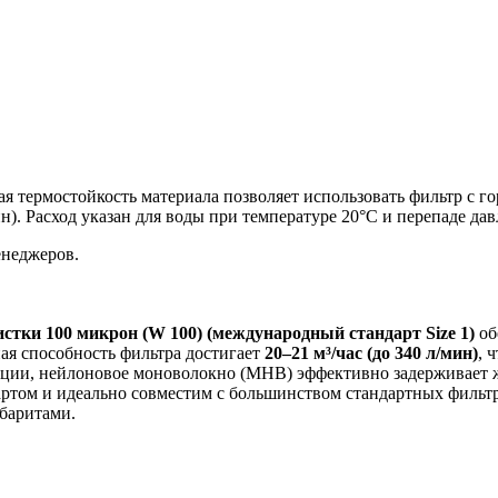
ая термостойкость материала позволяет использовать фильтр с г
н). Расход указан для воды при температуре 20°C и перепаде да
енеджеров.
истки 100 микрон (W 100)
(международный стандарт Size 1)
об
ая способность фильтра достигает
20–21 м³/час (до 340 л/мин)
, 
ции, нейлоновое моноволокно (МНВ) эффективно задерживает ж
ом и идеально совместим с большинством стандартных фильтраци
баритами.