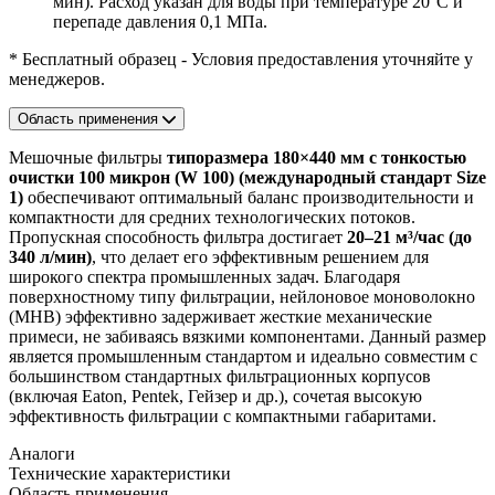
мин). Расход указан для воды при температуре 20°C и
перепаде давления 0,1 МПа.
* Бесплатный образец - Условия предоставления уточняйте у
менеджеров.
Область применения
Мешочные фильтры
типоразмера 180×440 мм
с тонкостью
очистки 100 микрон (W 100)
(международный стандарт Size
1)
обеспечивают оптимальный баланс производительности и
компактности для средних технологических потоков.
Пропускная способность фильтра достигает
20–21 м³/час (до
340 л/мин)
, что делает его эффективным решением для
широкого спектра промышленных задач. Благодаря
поверхностному типу фильтрации, нейлоновое моноволокно
(МНВ) эффективно задерживает жесткие механические
примеси, не забиваясь вязкими компонентами. Данный размер
является промышленным стандартом и идеально совместим с
большинством стандартных фильтрационных корпусов
(включая Eaton, Pentek, Гейзер и др.), сочетая высокую
эффективность фильтрации с компактными габаритами.
Аналоги
Технические характеристики
Область применения