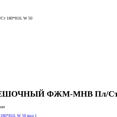
180*810, W 50
ОЧНЫЙ ФЖМ-МНВ Пл/Ст 18
ван