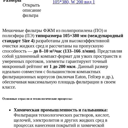
Размеры
Открыть
описание
фильтра
Мешочные фильтры ФЖМ из полипропилена (ПО) и
полиэфира (ПЭ)
типоразмера 105×380 мм (международный
стандарт Size 4)
разработаны для высокоэффективной
очистки жидких сред и рассчитаны на пропускную
способность —
до 8–10 м³/час (133–166 л/мин)
. Представляя
собой удлиненный компакт-формат для узких пространств и
умеренных протоков, элементы гарантируют точный
микронный рейтинг
от 1 до 200 мкм
. Данный размер
идеально совместим с большинством компактных
фильтрационных корпусов (включая Eaton, Гейзер и др.),
обеспечивая максимальную площадь фильтрации в своем
классе.
Основные отрасли и технологические процессы:
Химическая промышленность и гальваника:
Фильтрация технологических растворов, кислот,
щелочей, электролитов и других жидких сред в
процессах нанесения покрытий и химической