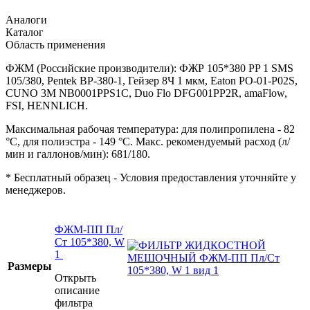
Аналоги
Каталог
Область применения
ФЖМ (Российские производители): ФЖР 105*380 PP 1 SMS
105/380, Pentek BP-380-1, Гейзер 8Ч 1 мкм, Eaton PO-01-P02S,
CUNO 3M NB0001PPS1C, Duo Flo DFG001PP2R, amaFlow,
FSI, HENNLICH.
Максимальная рабочая температура: для полипропилена - 82
°C, для полиэстра - 149 °C. Макс. рекомендуемый расход (л/
мин и галлонов/мин): 681/180.
* Бесплатный образец - Условия предоставления уточняйте у
менеджеров.
ФЖМ-ПП Пл/
Ст 105*380, W
1
Размеры
Открыть
описание
фильтра