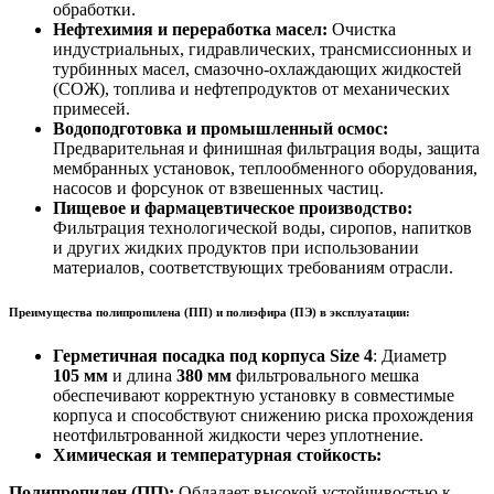
обработки.
Нефтехимия и переработка масел:
Очистка
индустриальных, гидравлических, трансмиссионных и
турбинных масел, смазочно-охлаждающих жидкостей
(СОЖ), топлива и нефтепродуктов от механических
примесей.
Водоподготовка и промышленный осмос:
Предварительная и финишная фильтрация воды, защита
мембранных установок, теплообменного оборудования,
насосов и форсунок от взвешенных частиц.
Пищевое и фармацевтическое производство:
Фильтрация технологической воды, сиропов, напитков
и других жидких продуктов при использовании
материалов, соответствующих требованиям отрасли.
Преимущества полипропилена (ПП) и полиэфира (ПЭ) в эксплуатации:
Герметичная посадка под корпуса Size 4
: Диаметр
105
мм
и длина
38
0 мм
фильтровального мешка
обеспечивают корректную установку в совместимые
корпуса и способствуют снижению риска прохождения
неотфильтрованной жидкости через уплотнение.
Химическая и температурная стойкость:
Полипропилен (ПП):
Обладает высокой устойчивостью к