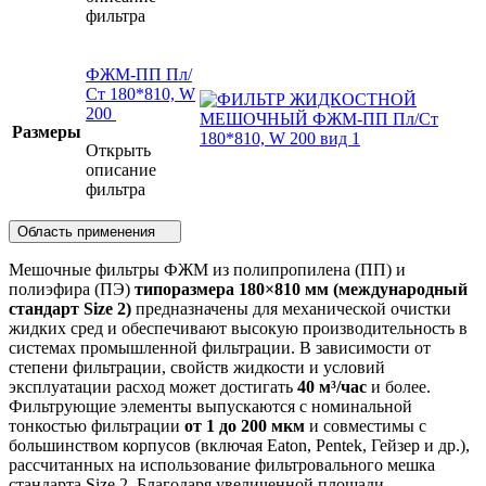
фильтра
ФЖМ-ПП Пл/
Ст 180*810, W
200
Размеры
Открыть
описание
фильтра
Область применения
Мешочные фильтры ФЖМ из полипропилена (ПП) и
полиэфира (ПЭ)
типоразмера 180×810 мм (международный
стандарт Size 2)
предназначены для механической очистки
жидких сред и обеспечивают высокую производительность в
системах промышленной фильтрации. В зависимости от
степени фильтрации, свойств жидкости и условий
эксплуатации расход может достигать
40 м³/час
и более.
Фильтрующие элементы выпускаются с номинальной
тонкостью фильтрации
от 1 до 200 мкм
и совместимы с
большинством корпусов (включая Eaton, Pentek, Гейзер и др.),
рассчитанных на использование фильтровального мешка
стандарта Size 2. Благодаря увеличенной площади