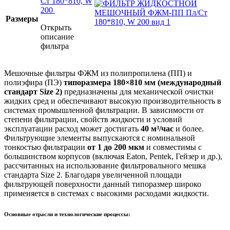
Ст 180*810, W
200
Размеры
Открыть
описание
фильтра
Мешочные фильтры ФЖМ из полипропилена (ПП) и
полиэфира (ПЭ)
типоразмера 180×810 мм (международный
стандарт Size 2)
предназначены для механической очистки
жидких сред и обеспечивают высокую производительность в
системах промышленной фильтрации. В зависимости от
степени фильтрации, свойств жидкости и условий
эксплуатации расход может достигать
40 м³/час
и более.
Фильтрующие элементы выпускаются с номинальной
тонкостью фильтрации
от 1 до 200 мкм
и совместимы с
большинством корпусов (включая Eaton, Pentek, Гейзер и др.),
рассчитанных на использование фильтровального мешка
стандарта Size 2. Благодаря увеличенной площади
фильтрующей поверхности данный типоразмер широко
применяется в системах с высокими расходами жидкости.
Основные отрасли и технологические процессы: