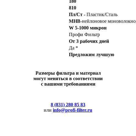
180
810
Пл/Ст -
Пластик/Сталь
МНВ
-нейлоновое моноволокно
W 5-1000 микрон
Профи Фильтр
От 3 рабочих дней
Да *
Предложим лучшую
Размеры фильтра и материал
могут меняться в соответствии
с вашими требованиями
8 (831) 280 85 83
или
info@profi-filter.ru