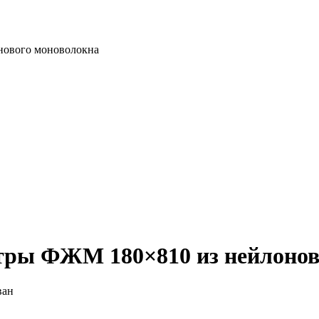
нового моноволокна
ры ФЖМ 180×810 из нейлонов
ван